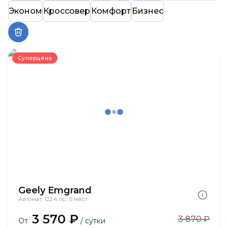
Эконом
Кроссовер
Комфорт
Бизнес
Суперцена
Geely Emgrand
Автомат, 122.4 лс., 5 мест
3 570 ₽
3 870 ₽
От
/ сутки