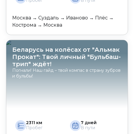
Пробег
В пути
Москва → Суздаль → Иваново → Плёс →
Кострома → Москва
Беларусь на колёсах от "Альмак
Прокат": Твой личный "Бульбаш-
трип" ждёт!
Погнали! Наш гайд – твой компас в страну зубров
и бульбы!
2311
км
7
дней
Пробег
В пути