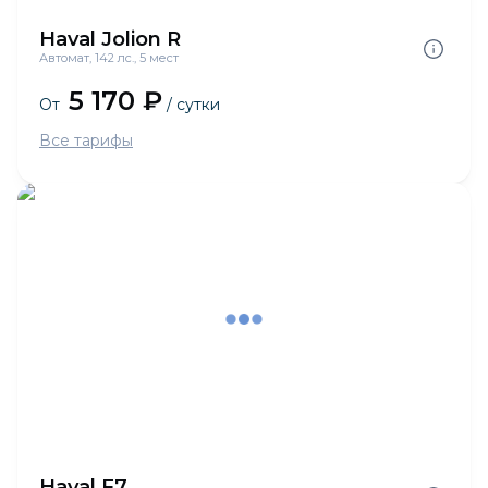
Haval Jolion R
Автомат, 142 лс., 5 мест
5 170 ₽
От
/ сутки
Все тарифы
Haval F7