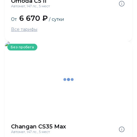
Omoda C5 II
Автомат, 147 лс., 5 мест
6 670 ₽
От
/ сутки
Все тарифы
Без пробега
Changan CS35 Max
Автомат, 147 лс., 5 мест