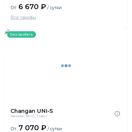
6 670 ₽
От
/ сутки
Все тарифы
Без пробега
Changan UNI-S
Автомат, 181 лс., 5 мест
7 070 ₽
От
/ сутки