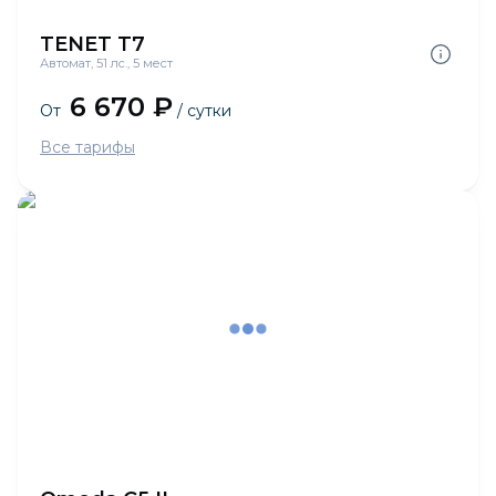
TENET T7
Автомат, 51 лс., 5 мест
6 670 ₽
От
/ сутки
Все тарифы