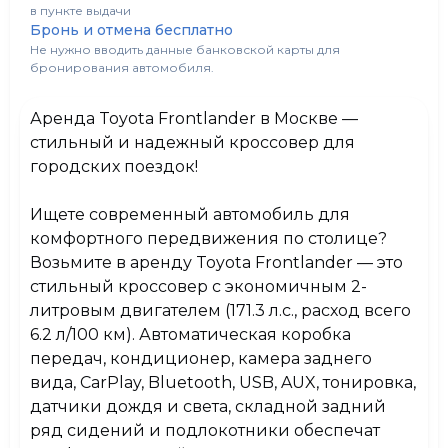
в пункте выдачи
Бронь и отмена бесплатно
AUX
Есть
Не нужно вводить данные банковской карты для
бронирования автомобиля.
Тонировка
Есть
Аренда Toyota Frontlander в Москве —
Датчик дождя и света
Есть
стильный и надежный
кроссовер
для
городских поездок!
Складной задний ряд сидений
Есть
Ищете современный автомобиль для
комфортного передвижения по столице?
Подлокотники
Есть
Возьмите в аренду Toyota Frontlander — это
стильный кроссовер с экономичным 2-
литровым двигателем (171.3 л.с., расход всего
6.2 л/100 км). Автоматическая коробка
передач, кондиционер, камера заднего
вида, CarPlay, Bluetooth, USB, AUX, тонировка,
датчики дождя и света, складной задний
ряд сидений и подлокотники обеспечат