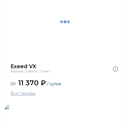
Exeed VX
Автомат, 248.8 лс., 7 мест
11 370 ₽
От
/ сутки
Все тарифы