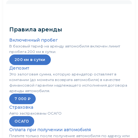
Круиз контроль
Нет
Камера заднего вида
Есть
Правила аренды
CarPlay
Есть
Включенный пробег
В базовый тариф на аренду автомобиля включен лимит
пробега 200 км в сутки.
Обогрев сидений/стекл
Нет
200 км в сутки
Депозит
Обогрев лобового стекла
Нет
Это залоговая сумма, которую арендатор оставляет в
компании (до момента возврата автомобиля) в качестве
Обогрев руля
Нет
финансовой гарантии надлежащего исполнения договора
аренды автомобиля.
7 000 ₽
Электропривод боковых зеркал
Есть
Страховка
Авто застрахованы ОСАГО
Bluetooth
Есть
ОСАГО
Оплата при получении автомобиля
USB
Есть
Платите только после получение автомобиля по адресу или