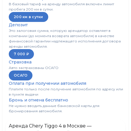
В базовый тариф на аренду автомобиля включен лимит
пробега 200 км в сутки.
Обогрев сидений/стекл
Есть
200 км в сутки
Депозит
Обогрев лобового стекла
Есть
Это залоговая сумма, которую арендатор оставляет в
компании (до момента возврата автомобиля) в качестве
Обогрев руля
Есть
финансовой гарантии надлежащего исполнения договора
аренды автомобиля.
7 000 ₽
Электропривод боковых зеркал
Есть
Страховка
Авто застрахованы ОСАГО
Bluetooth
Есть
ОСАГО
Оплата при получении автомобиля
USB
Есть
Платите только после получение автомобиля по адресу или
в пункте выдачи
Бронь и отмена бесплатно
AUX
Есть
Не нужно вводить данные банковской карты для
бронирования автомобиля.
Тонировка
Есть
Аренда Chery Tiggo 4 в Москве —