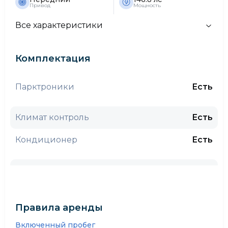
Привод
Мощность
Все характеристики
Комплектация
Парктроники
Есть
Климат контроль
Есть
Кондиционер
Есть
Круиз контроль
Есть
Камера заднего вида
Есть
Правила аренды
CarPlay
Нет
Включенный пробег