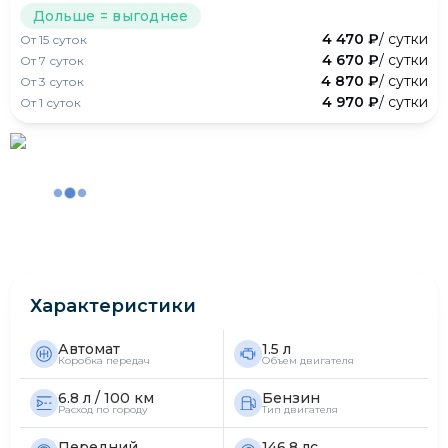
Дольше = выгоднее
4 470 ₽
/ сутки
От
15
суток
4 670 ₽
/ сутки
От
7
суток
4 870 ₽
/ сутки
От
3
суток
4 970 ₽
/ сутки
От
1
суток
Характеристики
Автомат
1.5 л
Коробка передач
Объем двигателя
6.8 л / 100 км
Бензин
Расход по городу
Тип двигателя
Передний
146.8 лс