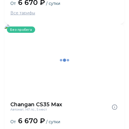
6 670 ₽
От
/ сутки
Все тарифы
Без пробега
Changan CS35 Max
Автомат, 147 лс., 5 мест
6 670 ₽
От
/ сутки