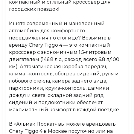
Датчик дождя и света
Есть
компактный и стильный
кроссовер
для
городских поездок!
Складной задний ряд сидений
Есть
Ищете современный и маневренный
автомобиль для комфортного
Подлокотники
Есть
передвижения по столице? Возьмите в
аренду Chery Tiggo 4 — это компактный
кроссовер с экономичным 1.5-литровым
двигателем (146.8 л.с., расход всего 6.8 л/100
км). Автоматическая коробка передач,
климат-контроль, обогрев сидений, руля и
лобового стекла, камера заднего вида,
парктроники, круиз-контроль, датчики
дождя и света, складной задний ряд
сидений и подлокотники обеспечат
максимальный комфорт в каждой поездке.
В
«Альмак Прокат»
вы можете арендовать
Chery Tiggo 4 в Москве посуточно или на