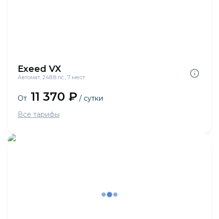
Exeed VX
Автомат, 248.8 лс., 7 мест
11 370 ₽
От
/ сутки
Все тарифы