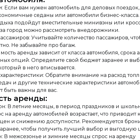
: Если вам нужен автомобиль для деловых поездок,
кономичные седаны или автомобили бизнес-класса.
тдыха подойдут вместительные минивэны или крос
 за город можно рассмотреть внедорожники.
ассажиров: Учитывайте количество пассажиров, что
но. Не забывайте про багаж.
мость аренды зависит от класса автомобиля, срока 
ных опций. Определите свой бюджет заранее и вы
который в него вписывается.
характеристики: Обратите внимание на расход топл
едач и другие технические характеристики автомоб
т быть важны для вас.
сть аренды:
он: В летние месяцы, в период праздников и школь
с на аренду автомобилей возрастает, что приводит 
цен и снижению доступности. Рекомендуется брон
аранее, чтобы получить лучший выбор и выгодную 
н: В межсезонье и зимние месяцы спрос на аренду