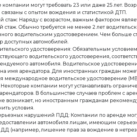
 компании могут требовать 23 или даже 25 лет. Воз
 связаны с опытом вождения и статистикой ДТП.
 стаж: Наряду с возрастом, важным фактором являе
 стаж. Обычно требуется не менее 2 лет водительско
ного водительским удостоверением. Чем больше ст
р доступных автомобилей.
ительского удостоверения: Обязательным условием
ствующего водительского удостоверения, соответс
рендуемого автомобиля. Водительское удостоверен
 на имя арендатора. Для иностранных граждан може
ся международное водительское удостоверение (МВ
 Некоторые компании могут устанавливать огранич
арендаторов. В большинстве случаев проблем с аре
не возникает, но иностранным гражданам рекоменд
нить условия.
серьезных нарушений ПДД: Компании по аренде мог
предоставлении автомобиля лицам, имеющим серьез
ДД (например, лишение прав за вождение в нетре