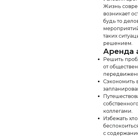
Жизнь совре
возникает о
будь то дело
мероприятий
таких ситуац
решением.
Аренда а
Решить проб
от обществен
передвижени
Сэкономить 
запланирова
Путешествов
собственного
коллегами.
Избежать хло
беспокоиться
с содержание