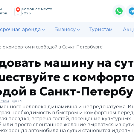
и
Хорошее место
тов.
2026
срочная аренда
Бизнесу
Туристам
Акц
е с комфортом и свободой в Санкт-Петербурге!
довать машину на сут
шествуйте с комфорто
одой в Санкт-Петербу
истам
669
менного человека динамична и непредсказуема. И
страя необходимость в быстром и комфортном пере
вая поездка, встреча гостей, посещение культурных
 или просто спонтанное желание вырваться из рути
иях аренда автомобиля на сутки становится идеаль