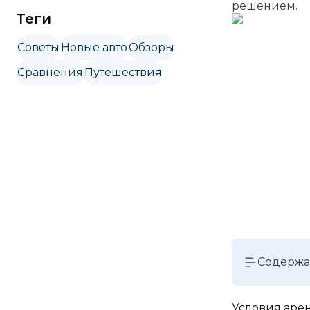
решением.
Теги
Советы
Новые авто
Обзоры
Сравнения
Путешествия
Содерж
Условия аре