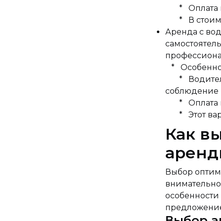
* Оплата пр
* В стоимос
Аренда с вод
самостоятель
профессиона
* Особенно
* Водитель 
соблюдение
* Оплата мо
* Этот вари
Как в
аренд
Выбор оптима
внимательно
особенности
предложение
Выбор а