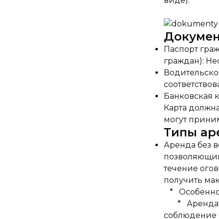
виде).
Докумен
Паспорт гра
граждан): Не
Водительско
соответствов
Банковская к
Карта должн
могут приним
Типы ар
Аренда без 
позволяющий
течение огов
получить ма
* Особенно
* Арендатор
соблюдение