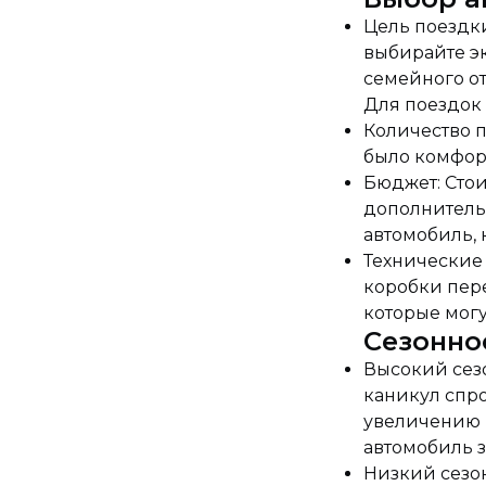
Цель поездки
выбирайте э
семейного о
Для поездок
Количество п
было комфорт
Бюджет: Стои
дополнитель
автомобиль, 
Технические 
коробки пер
которые могу
Сезонно
Высокий сез
каникул спро
увеличению 
автомобиль з
Низкий сезо