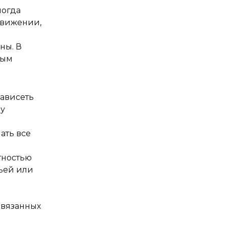
ногда
движении,
ны. В
ным
зависеть
ду
ать все
тностью
мьей или
 связанных