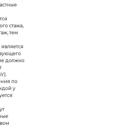
растные
тся
го стажа,
аж, тем
 является
твующего
ие должно
т
У).
ения по
ндой у
уется
ут
ные
звом