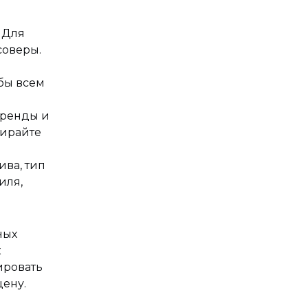
 Для
соверы.
бы всем
аренды и
бирайте
ива, тип
иля,
ных
к
ировать
цену.