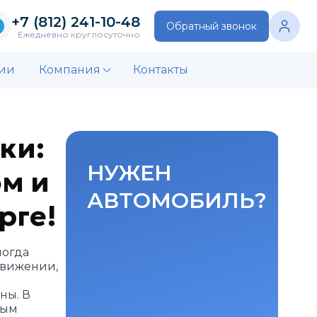
+7 (812) 241-10-48
Обратный звонок
Ежедневно круглосуточно
ии
Компания
Контакты
ки:
НУЖЕН
м и
АВТОМОБИЛЬ?
рге!
ногда
движении,
ны. В
ным