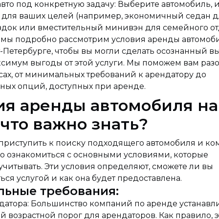
вто под конкретную задачу: Выберите автомобиль, 
для ваших целей (например, экономичный седан д
здок или вместительный минивэн для семейного от
е мы подробно рассмотрим условия аренды автомоб
т-Петербурге, чтобы вы могли сделать осознанный в
симум выгоды от этой услуги. Мы поможем вам раз
сах, от минимальных требований к арендатору до
ных опций, доступных при аренде.
ия аренды автомобиля на
 что важно знать?
приступить к поиску подходящего автомобиля и ко
но ознакомиться с основными условиями, которые
читывать. Эти условия определяют, сможете ли вы
ься услугой и как она будет предоставлена.
ьные требования:
ндатора: Большинство компаний по аренде устанавл
возрастной порог для арендаторов. Как правило, эт