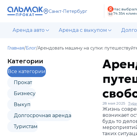
Нас выбрал
Санкт-Петербург
74 354
клиен
5.0
Аренда авто
Аренда с выкупом
Долго
Главная
/
Блог
/
Арендовать машину на сутки: путешествуйт
Арен
Категории
Все категории
путе
Прокат
своб
Бизнесу
28 мая 2025
Тур
Выкуп
Жизнь совре
возникает о
Долгосрочная аренда
будь то дело
Туристам
мероприятий
таких ситуац