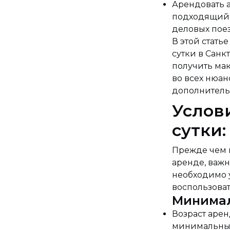
Арендовать а
подходящий 
деловых пое
В этой стать
сутки в Санк
получить мак
во всех нюан
дополнитель
Услов
сутки:
Прежде чем 
аренде, важ
необходимо у
воспользоват
Минимал
Возраст аре
минимальный 