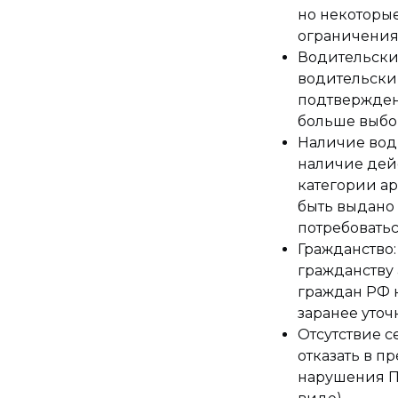
но некоторые
ограничения
Водительский
водительский
подтвержден
больше выбо
Наличие вод
наличие дей
категории а
быть выдано
потребовать
Гражданство:
гражданству 
граждан РФ 
заранее уточ
Отсутствие 
отказать в 
нарушения П