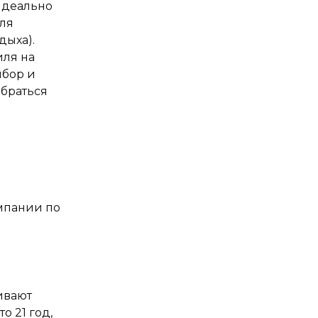
идеально
ля
дыха).
иля на
ыбор и
обраться
мпании по
ивают
о 21 год,