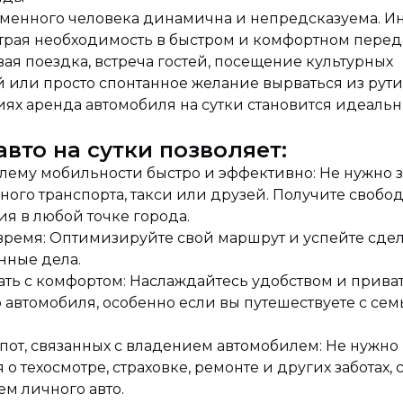
менного человека динамична и непредсказуема. И
страя необходимость в быстром и комфортном пере
вая поездка, встреча гостей, посещение культурных
 или просто спонтанное желание вырваться из рути
иях аренда автомобиля на сутки становится идеаль
вто на сутки позволяет:
лему мобильности быстро и эффективно: Не нужно 
ного транспорта, такси или друзей. Получите свобо
я в любой точке города.
время: Оптимизируйте свой маршрут и успейте сдел
нные дела.
ать с комфортом: Наслаждайтесь удобством и прива
 автомобиля, особенно если вы путешествуете с се
пот, связанных с владением автомобилем: Не нужно
 о техосмотре, страховке, ремонте и других заботах,
м личного авто.