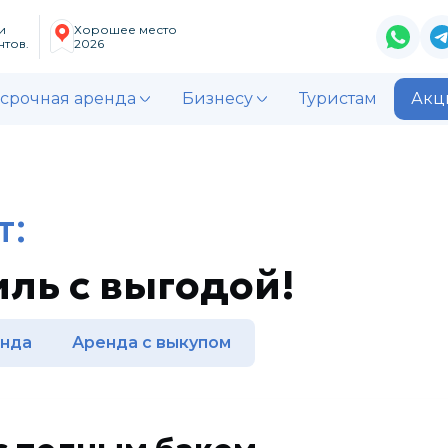
и
Хорошее место
тов.
2026
срочная аренда
Бизнесу
Туристам
Акц
т:
ль с выгодой!
енда
Аренда с выкупом