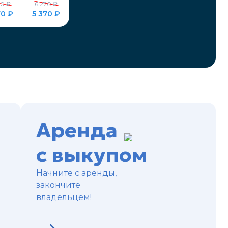
70 ₽
6 270 ₽
70 ₽
5 370 ₽
Аренда
с выкупом
Начните с аренды,
закончите
владельцем!