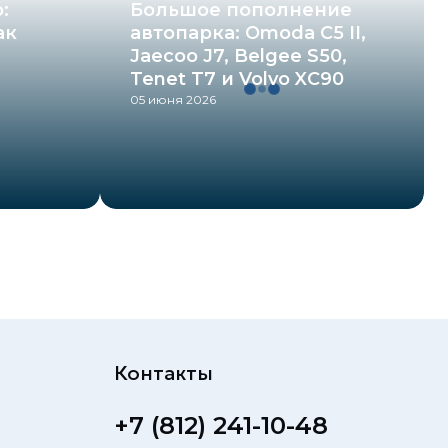
:
Большое пополнение
ак
автопарка: Omoda C5 II,
Jaecoo J7, Belgee S50,
Tenet T7 и Volvo XC90
05 июня 2026
Контакты
+7 (812) 241-10-48