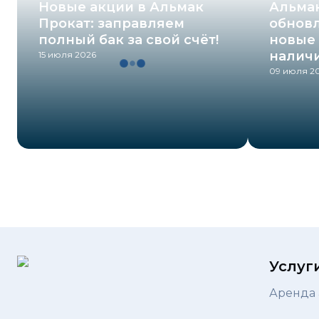
Новые акции в Альмак
Альма
Прокат: заправляем
обновл
полный бак за свой счёт!
новые 
наличи
15 июля 2026
09 июля 2
Услуг
Аренда 