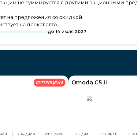
 акции не суммируется с другими акционными пр
ует на предложения со скидкой
ствует на прокат авто
до
14 июля 2027
Omoda C5 II
СУПЕРЦЕНА
дней
7-14 дней
от 15 дней
1-2 дня
3-6 дней
7-14