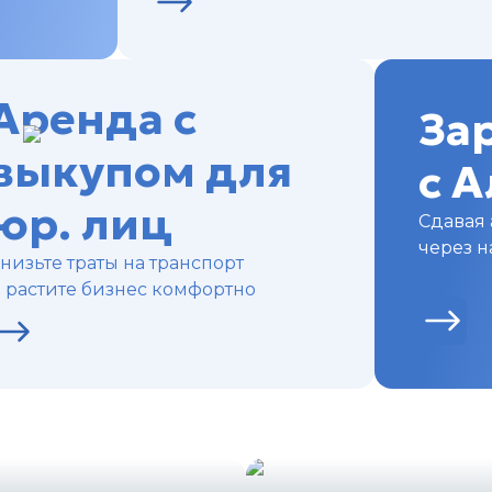
Аренда с
За
выкупом для
с 
юр. лиц
Сдавая
через 
низьте траты на транспорт
 растите бизнес комфортно