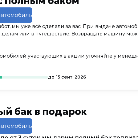
с полным баком
автомобиль
забот, мы уже всё сделали за вас. При выдаче автомо
 делам или в путешествие. Возвращать машину можн
томобилей участвующих в акции уточняйте у менедж
до
15 сент. 2026
й бак в подарок
автомобиль
де от 3 суток мы дарим полный бак топлив