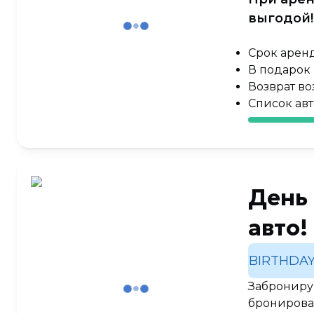
выгодой
Срок аренды
В подарок 
Возврат во
Cписок ав
День 
авто!
BIRTHDAY
Забронируй
бронирован