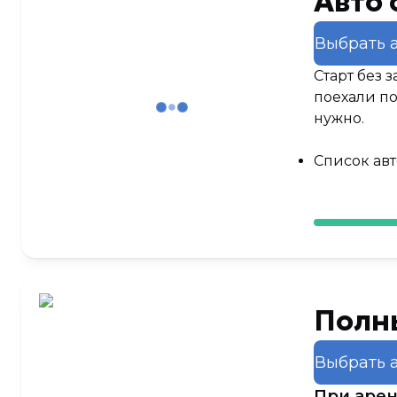
Авто 
Выбрать 
Старт без 
поехали по
нужно.
Cписок ав
Полны
Выбрать 
При арен