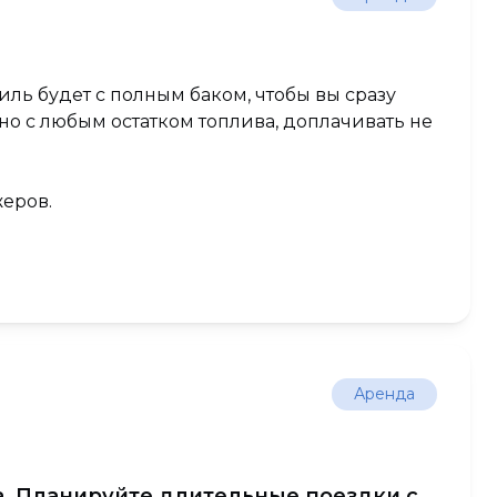
биль будет с полным баком, чтобы вы сразу
о с любым остатком топлива, доплачивать не
еров.
Аренда
а. Планируйте длительные поездки с