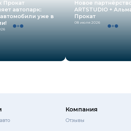
к Прокат
Новое партнёрство
яет автопарк:
ARTSTUDIO + Альм
автомобили уже в
Прокат
и!
08 июля 2026
026
и
Компания
авто
Отзывы