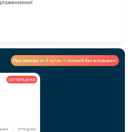
едложениями!
При аренде от 3 суток — полный бак в подарок!
СУПЕРЦЕНА
 дней
от 15 дней