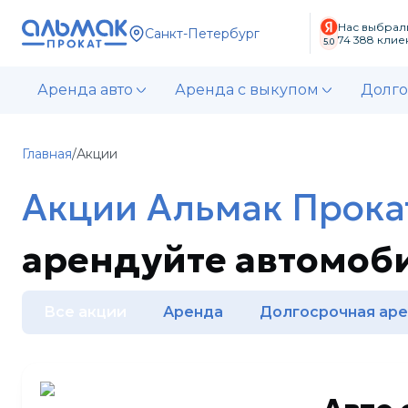
Нас выбрал
Санкт-Петербург
74 388
клиен
5.0
Аренда авто
Аренда с выкупом
Долго
Главная
/
Акции
Акции Альмак Прока
арендуйте автомоби
Все акции
Аренда
Долгосрочная ар