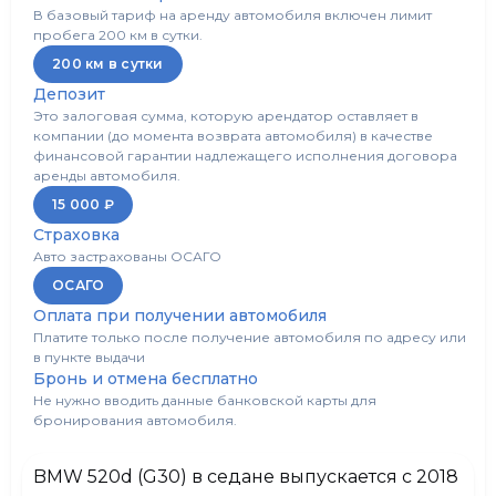
В базовый тариф на аренду автомобиля включен лимит
пробега 200 км в сутки.
Обогрев сидений/стекл
Есть
200 км в сутки
Депозит
Обогрев лобового стекла
Есть
Это залоговая сумма, которую арендатор оставляет в
компании (до момента возврата автомобиля) в качестве
Обогрев руля
Есть
финансовой гарантии надлежащего исполнения договора
аренды автомобиля.
15 000 ₽
Электропривод боковых зеркал
Есть
Страховка
Авто застрахованы ОСАГО
Bluetooth
Есть
ОСАГО
Оплата при получении автомобиля
USB
Есть
Платите только после получение автомобиля по адресу или
в пункте выдачи
Бронь и отмена бесплатно
AUX
Нет
Не нужно вводить данные банковской карты для
бронирования автомобиля.
Тонировка
Есть
BMW 520d (G30) в седане выпускается с 2018