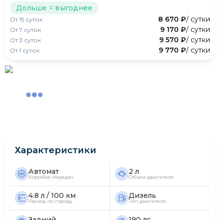
Дольше = выгоднее
8 670 ₽
/ сутки
От
15
суток
9 170 ₽
/ сутки
От
7
суток
9 570 ₽
/ сутки
От
3
суток
9 770 ₽
/ сутки
От
1
суток
Характеристики
Автомат
2 л
Коробка передач
Объем двигателя
4.8 л / 100 км
Дизель
Расход по городу
Тип двигателя
Задний
190 лс