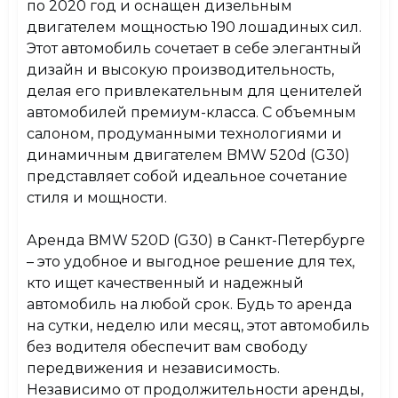
Датчик дождя и света
Есть
по 2020 год и оснащен дизельным
двигателем мощностью 190 лошадиных сил.
Этот автомобиль сочетает в себе элегантный
Складной задний ряд сидений
Есть
дизайн и высокую производительность,
делая его привлекательным для ценителей
Подлокотники
Есть
автомобилей премиум-класса. С объемным
салоном, продуманными технологиями и
динамичным двигателем BMW 520d (G30)
представляет собой идеальное сочетание
стиля и мощности.
Аренда BMW 520D (G30) в Санкт-Петербурге
– это удобное и выгодное решение для тех,
кто ищет качественный и надежный
автомобиль на любой срок. Будь то аренда
на сутки, неделю или месяц, этот автомобиль
без водителя обеспечит вам свободу
передвижения и независимость.
Независимо от продолжительности аренды,