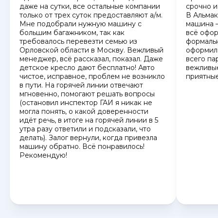
даже на сутки, все остальные компании
срочно и
только от трех суток предоставляют а/м.
В Альма
Мне подобрали нужную машину с
машина —
большим багажником, так как
всё офор
требовалось перевезти семью из
формаль
Орловской области в Москву. Вежливый
оформила
менеджер, всё рассказал, показал. Даже
всего па
детское кресло дают бесплатно! Авто
вежливые
чистое, исправное, проблем не возникло
приятные
в пути. На горячей линии отвечают
мгновенно, помогают решать вопросы
(остановил инспектор ГАИ я никак не
могла понять, о какой доверенности
идёт речь, в итоге на горячей линии в 5
утра разу ответили и подсказали, что
делать). Залог вернули, когда привезла
машину обратно. Всё понравилось!
Рекомендую!