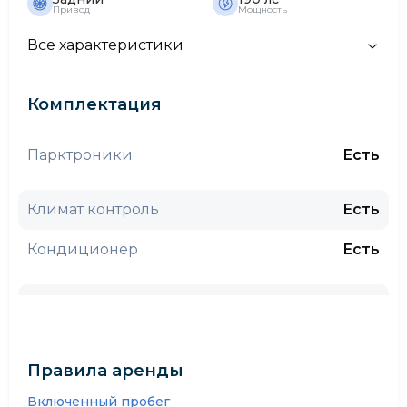
Привод
Мощность
Все характеристики
Комплектация
Парктроники
Есть
Климат контроль
Есть
Кондиционер
Есть
Круиз контроль
Есть
Камера заднего вида
Нет
Правила аренды
CarPlay
Нет
Включенный пробег