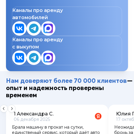
Каналы про аренду
автомобилей
Каналы про аренду
с выкупом
Нам доверяют более 70 000 клиентов
—
опыт и надежность проверены
временем
1 Александра С.
Юлия 
06 декабря 2025
17 октя
Брала машину в прокат на сутки,
Неожида
единственый сервис, который даёт авто
бронь за