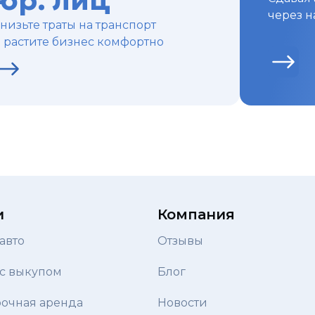
юр. лиц
через 
низьте траты на транспорт
 растите бизнес комфортно
и
Компания
авто
Отзывы
с выкупом
Блог
очная аренда
Новости