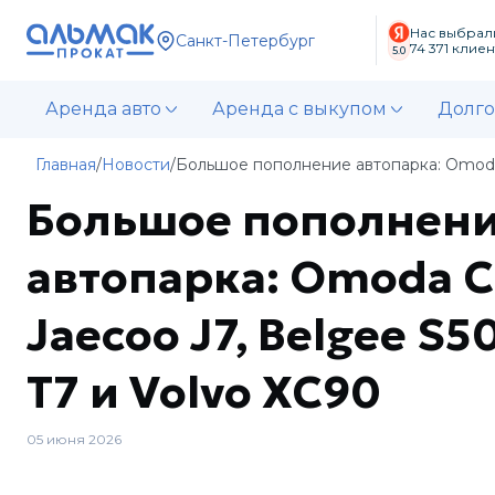
Нас выбрал
Санкт-Петербург
74 371
клиен
5.0
Аренда авто
Аренда с выкупом
Долго
Главная
/
Новости
/
Большое пополнение автопарка: Omoda C5
Большое пополнен
автопарка: Omoda C5
Jaecoo J7, Belgee S5
T7 и Volvo XC90
05 июня 2026