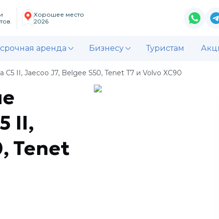
и
Хорошее место
тов.
2026
срочная аренда
Бизнесу
Туристам
Акц
 II, Jaecoo J7, Belgee S50, Tenet T7 и Volvo XC90
ие
 II,
0, Tenet