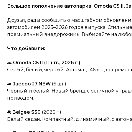
Большое пополнение автопарка: Omoda C5 II, Jae
Друзья, рады сообщить о масштабном обновлении
автомобилей 2025–2026 годов выпуска. Стильны
премиальный внедорожник. Выбирайте на любой 
Что добавили:
🚗
Omoda C5 II (11 шт., 2026 г.)
Серый, белый, чёрный. Автомат, 146 л.с., совре
🚙
Jaecoo J7 NEW
(6 шт.)
Чёрный и белый. Новый бренд с отличной упра
приводом.
🚘
Belgee S50
(2026 г.)
Белый седан. Компактный, динамичный, с автом