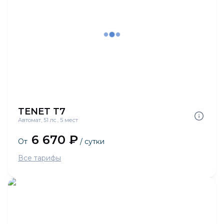
TENET T7
Автомат, 51 лс., 5 мест
6 670 ₽
От
/ сутки
Все тарифы