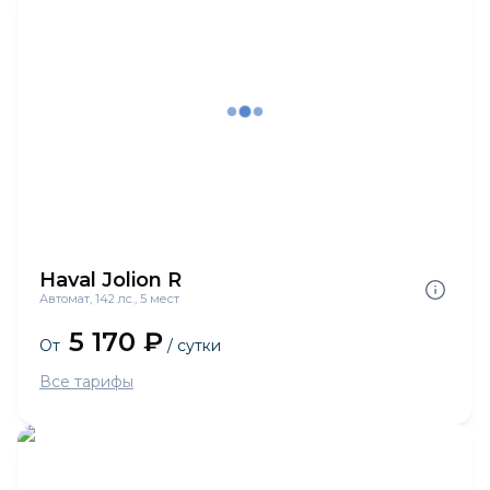
Haval Jolion R
Автомат, 142 лс., 5 мест
5 170 ₽
От
/ сутки
Все тарифы