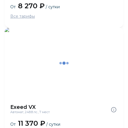
8 270 ₽
От
/ сутки
Все тарифы
Exeed VX
Автомат, 248.8 лс., 7 мест
11 370 ₽
От
/ сутки