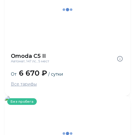
Omoda C5 II
Автомат, 147 лс., 5 мест
6 670 ₽
От
/ сутки
Все тарифы
Без пробега