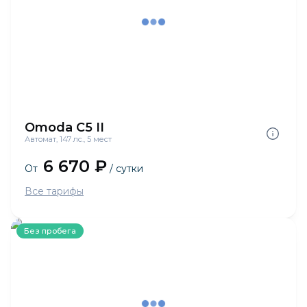
Omoda C5 II
Автомат, 147 лс., 5 мест
6 670 ₽
От
/ сутки
Все тарифы
Без пробега