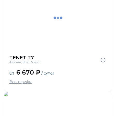
TENET T7
Автомат, 51 лс., 5 мест
6 670 ₽
От
/ сутки
Все тарифы