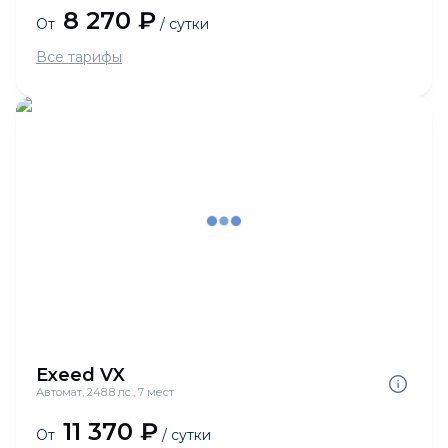
8 270 ₽
От
/ сутки
Все тарифы
Exeed VX
Автомат, 248.8 лс., 7 мест
11 370 ₽
От
/ сутки