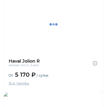
Haval Jolion R
Автомат, 142 лс., 5 мест
5 170 ₽
От
/ сутки
Все тарифы