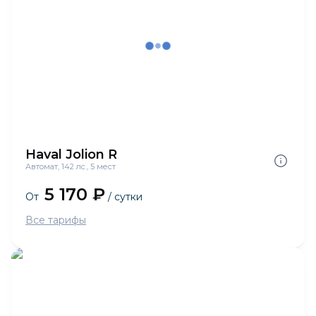
Haval Jolion R
Автомат, 142 лс., 5 мест
5 170 ₽
От
/ сутки
Все тарифы