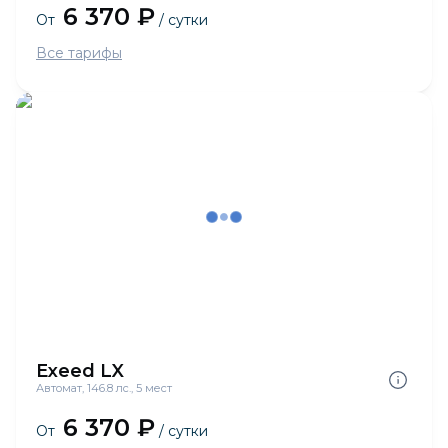
6 370 ₽
От
/ сутки
Все тарифы
Exeed LX
Автомат, 146.8 лс., 5 мест
6 370 ₽
От
/ сутки