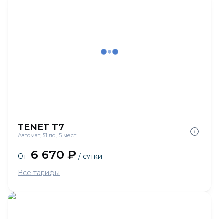
TENET T7
Автомат, 51 лс., 5 мест
6 670 ₽
От
/ сутки
Все тарифы