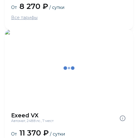
8 270 ₽
От
/ сутки
Все тарифы
Exeed VX
Автомат, 248.8 лс., 7 мест
11 370 ₽
От
/ сутки