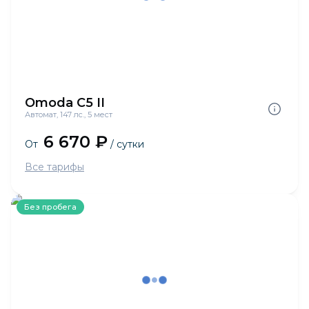
Omoda C5 II
Автомат, 147 лс., 5 мест
6 670 ₽
От
/ сутки
Все тарифы
Без пробега