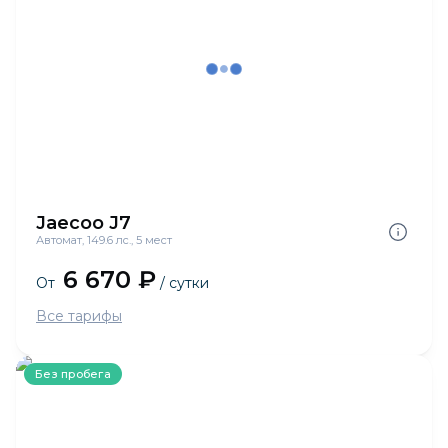
Jaecoo J7
Автомат, 149.6 лс., 5 мест
6 670 ₽
От
/ сутки
Все тарифы
Без пробега