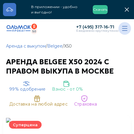
В приложении - удобно
Скачать
и выгодно!
+7 (495) 317-16-71
Ежедневно круглосуточно
5.0
Аренда с выкупом
/
Belgee
/
X50
АРЕНДА BELGEE X50 2024 С
ПРАВОМ ВЫКУПА В МОСКВЕ
99% одобрение
Взнос - от 0%
Доставка на любой адрес
Cтраховка
Суперцена