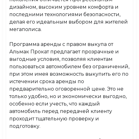
дизайном, высоким уровнем комфорта и
последними технологиями безопасности,
Электропривод боковых зеркал
Есть
делая его идеальным выбором для жителей
Bluetooth
мегаполиса.
Есть
Программа аренды с правом выкупа от
USB
Есть
Альмак Прокат предлагает прозрачные и
выгодные условия, позволяя клиентам
AUX
Есть
пользоваться автомобилем без ограничений,
при этом имея возможность выкупить его по
Тонировка
Есть
истечении срока аренды по
предварительно оговоренной цене. Это не
Датчик дождя и света
Нет
только удобно, но и экономически выгодно,
особенно если учесть, что каждый
автомобиль перед передачей клиенту
Складной задний ряд сидений
Есть
проходит тщательную проверку и
Подлокотники
подготовку.
Есть