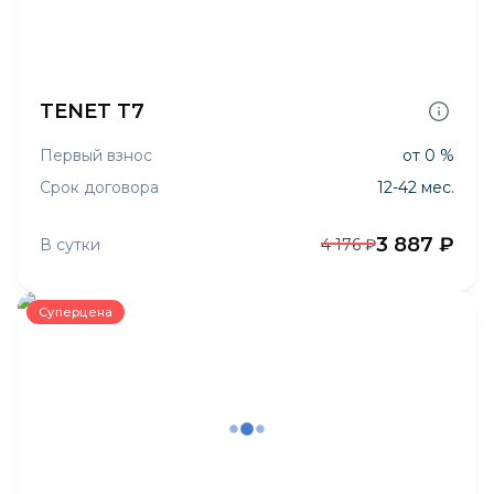
TENET T7
Первый взнос
от 0 %
Срок договора
12-42 мес.
3 887 ₽
В сутки
4 176 ₽
Суперцена