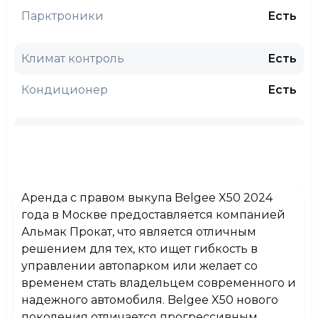
Парктроники
Есть
Климат контроль
Есть
Кондиционер
Есть
Круиз контроль
Есть
Камера заднего вида
Есть
Аренда с правом выкупа Belgee X50 2024
CarPlay
Нет
года в Москве предоставляется компанией
Альмак Прокат
, что является отличным
Обогрев сидений/стекл
Есть
решением для тех, кто ищет гибкость в
управлении автопарком или желает со
Обогрев лобового стекла
Есть
временем стать владельцем современного и
надежного автомобиля. Belgee X50 нового
Обогрев руля
Есть
поколения отличается прогрессивным