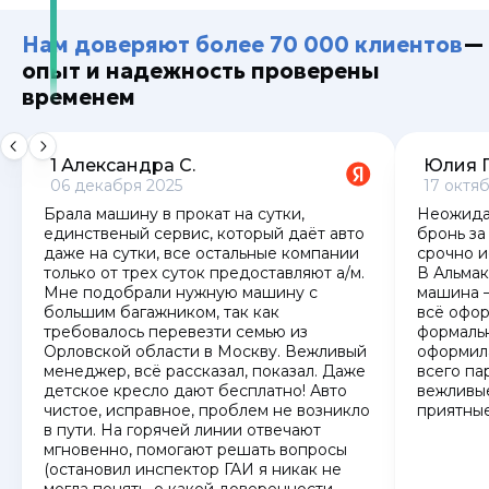
Нам доверяют более 70 000 клиентов
—
опыт и надежность проверены
временем
1 Александра С.
Юлия 
06 декабря 2025
17 октя
Брала машину в прокат на сутки,
Неожида
единственый сервис, который даёт авто
бронь за
даже на сутки, все остальные компании
срочно и
только от трех суток предоставляют а/м.
В Альма
Мне подобрали нужную машину с
машина —
большим багажником, так как
всё офор
требовалось перевезти семью из
формаль
Орловской области в Москву. Вежливый
оформила
менеджер, всё рассказал, показал. Даже
всего па
детское кресло дают бесплатно! Авто
вежливые
чистое, исправное, проблем не возникло
приятные
в пути. На горячей линии отвечают
мгновенно, помогают решать вопросы
(остановил инспектор ГАИ я никак не