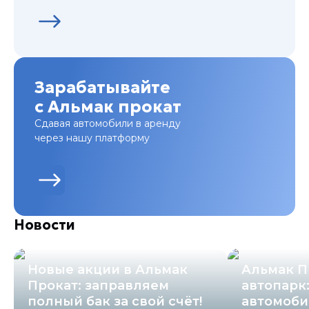
Забудьте о проблемах с транспортом!
Арендуйте автомобиль в Альмак Прокат и
наслаждайтесь свободой передвижения!
Оставьте заявку прямо сейчас и получите
выгодное предложение!
Зарабатывайте
с Альмак прокат
Сдавая автомобили в аренду
через нашу платформу
Новости
Новые акции в Альмак
Альмак П
Прокат: заправляем
автопарк
полный бак за свой счёт!
автомоби