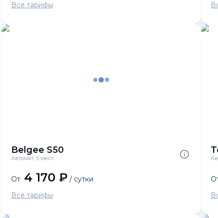
Все тарифы
В
Belgee S50
T
Автомат, 5 мест
Ав
4 170 ₽
От
/ сутки
О
Все тарифы
В