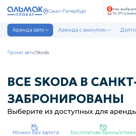
Нас выбрал
Санкт-Петербург
74 371
клиен
5.0
Аренда авто
Аренда с выкупом
Долго
Прокат авто
/
Skoda
ВСЕ
SKODA
В
САНКТ
ЗАБРОНИРОВАНЫ
Выберите из доступных для аренд
Можно без залога
Бесплатная бронь/отмен