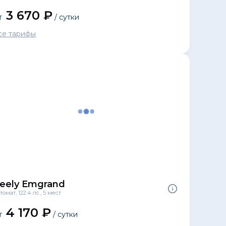
3 670 ₽
т
/ сутки
се тарифы
eely Emgrand
томат, 122.4 лс., 5 мест
4 170 ₽
т
/ сутки