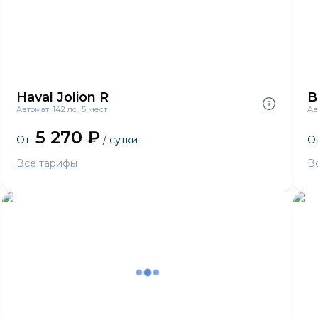
Haval Jolion R
B
Автомат, 142 лс., 5 мест
Ав
5 270 ₽
От
/ сутки
О
Все тарифы
В