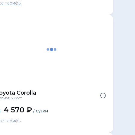
се тарифы
oyota Corolla
томат, 5 мест
4 570 ₽
т
/ сутки
се тарифы