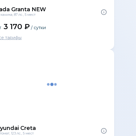
ada Granta NEW
ханика, 87 лс., 5 мест
3 170 ₽
т
/ сутки
се тарифы
yundai Creta
томат, 123 лс., 5 мест