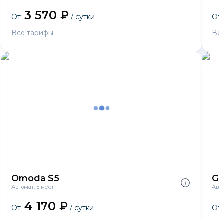
3 570 ₽
От
/ сутки
О
Все тарифы
В
Omoda S5
G
Автомат, 5 мест
Ав
4 170 ₽
От
/ сутки
О