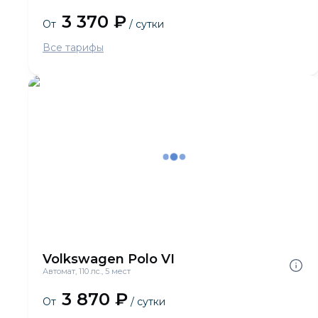
3 370 ₽
От
/ сутки
Все тарифы
Volkswagen Polo VI
Автомат, 110 лс., 5 мест
3 870 ₽
От
/ сутки