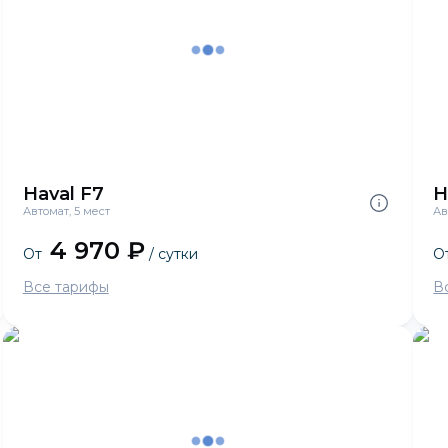
Haval F7
H
Автомат, 5 мест
Ав
4 970 ₽
От
/ сутки
О
Все тарифы
В