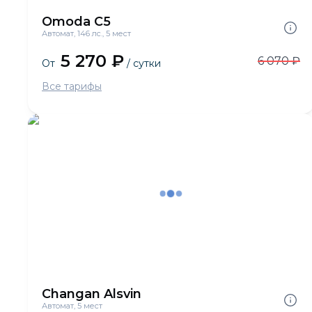
Omoda C5
Автомат, 146 лс., 5 мест
5 270 ₽
6 070 ₽
От
/ сутки
Все тарифы
Changan Alsvin
Автомат, 5 мест