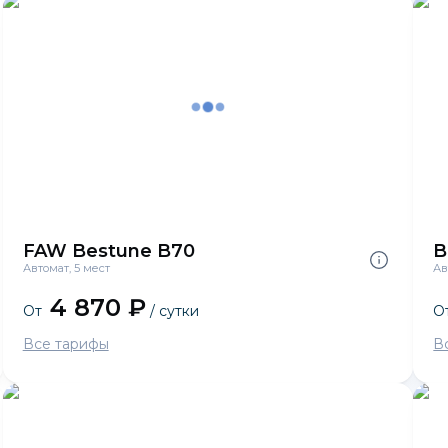
FAW Bestune B70
B
Автомат, 5 мест
Ав
4 870 ₽
От
/ сутки
О
Все тарифы
В