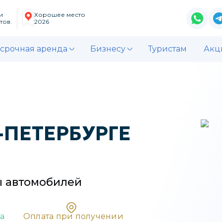
и
Хорошее место
тов.
2026
срочная аренда
Бизнесу
Туристам
Акц
-ПЕТЕРБУРГЕ
ы
автомобилей
а
Oплата при получении