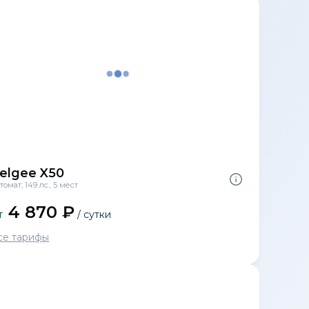
elgee X50
томат, 149 лс., 5 мест
4 870 ₽
т
/ сутки
се тарифы