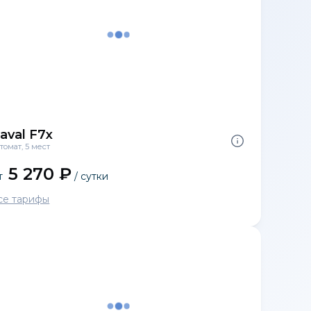
aval F7x
томат, 5 мест
5 270 ₽
т
/ сутки
се тарифы