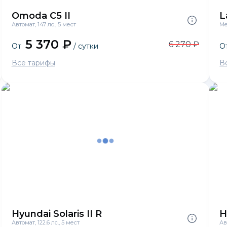
Omoda C5 II
L
Автомат, 147 лс., 5 мест
Ме
5 370 ₽
6 270 ₽
От
/ сутки
О
Все тарифы
В
Hyundai Solaris II R
H
Автомат, 122.6 лс., 5 мест
Ав