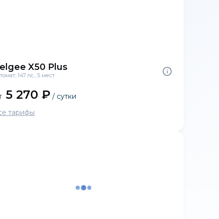
elgee X50 Plus
томат, 147 лс., 5 мест
5 270 ₽
т
/ сутки
се тарифы