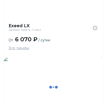
Exeed LX
Автомат, 146.8 лс., 5 мест
6 070 ₽
От
/ сутки
Все тарифы