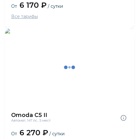
6 170 ₽
От
/ сутки
Все тарифы
Omoda C5 II
Автомат, 147 лс., 5 мест
6 270 ₽
От
/ сутки