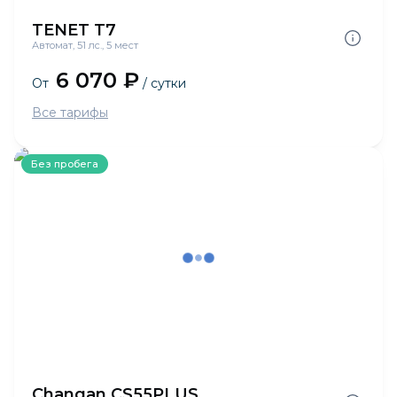
TENET T7
Автомат, 51 лс., 5 мест
6 070 ₽
От
/ сутки
Все тарифы
Без пробега
Changan CS55PLUS