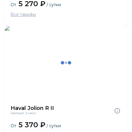
5 270 ₽
От
/ сутки
Все тарифы
Haval Jolion R II
Автомат, 5 мест
5 370 ₽
От
/ сутки