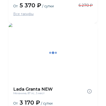
5 370 ₽
6 270 ₽
От
/ сутки
Все тарифы
Lada Granta NEW
Механика, 87 лс., 5 мест
3 170 ₽
От
/ сутки