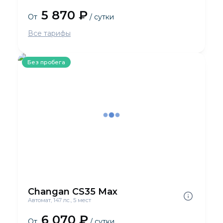
5 870 ₽
От
/ сутки
Все тарифы
Без пробега
Changan CS35 Max
Автомат, 147 лс., 5 мест
6 070 ₽
От
/ сутки