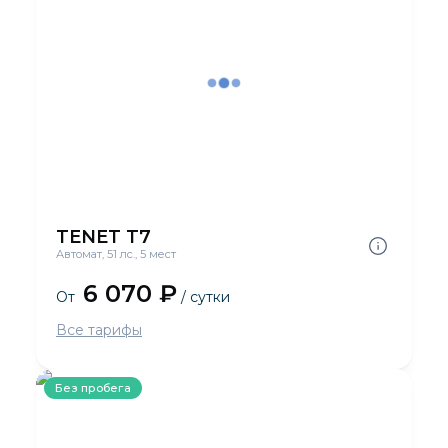
TENET T7
Автомат, 51 лс., 5 мест
6 070 ₽
От
/ сутки
Все тарифы
Без пробега