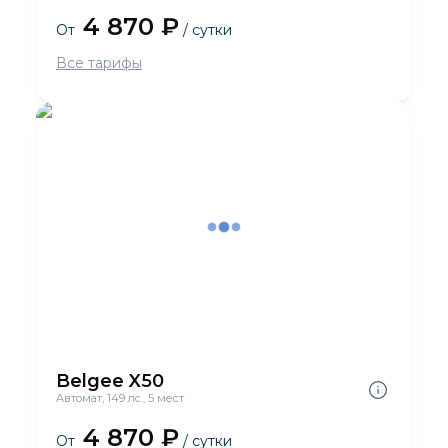
4 870 ₽
От
/ сутки
Все тарифы
Belgee X50
Автомат, 149 лс., 5 мест
4 870 ₽
От
/ сутки