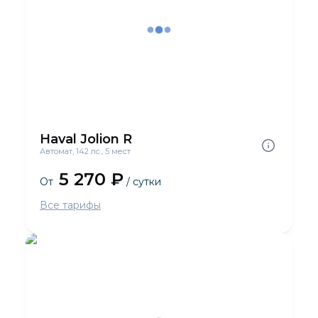
Haval Jolion R
Автомат, 142 лс., 5 мест
5 270 ₽
От
/ сутки
Все тарифы