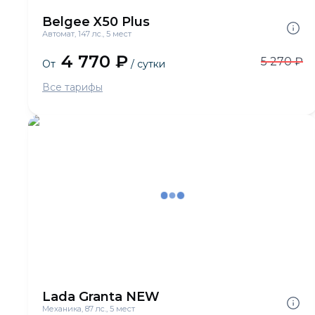
Belgee X50 Plus
Автомат, 147 лс., 5 мест
4 770 ₽
5 270 ₽
От
/ сутки
Все тарифы
Lada Granta NEW
Механика, 87 лс., 5 мест