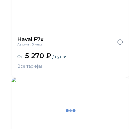
Haval F7x
Автомат, 5 мест
5 270 ₽
От
/ сутки
Все тарифы