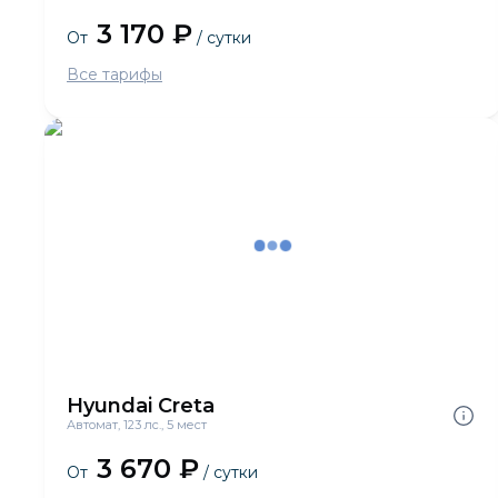
3 170 ₽
От
/ сутки
Все тарифы
Hyundai Creta
Автомат, 123 лс., 5 мест
3 670 ₽
От
/ сутки