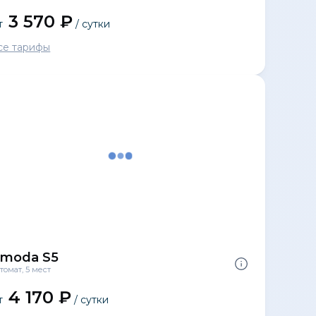
3 570 ₽
т
/ сутки
се тарифы
moda S5
томат, 5 мест
4 170 ₽
т
/ сутки