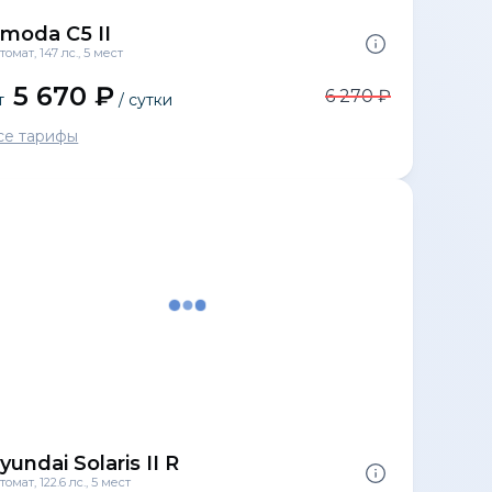
moda C5 II
томат, 147 лс., 5 мест
5 670 ₽
6 270 ₽
т
/ сутки
се тарифы
yundai Solaris II R
томат, 122.6 лс., 5 мест