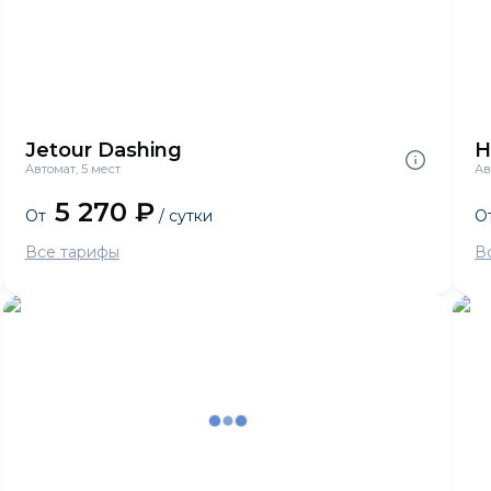
Jetour Dashing
H
Автомат, 5 мест
Ав
5 270 ₽
От
/ сутки
О
Все тарифы
В