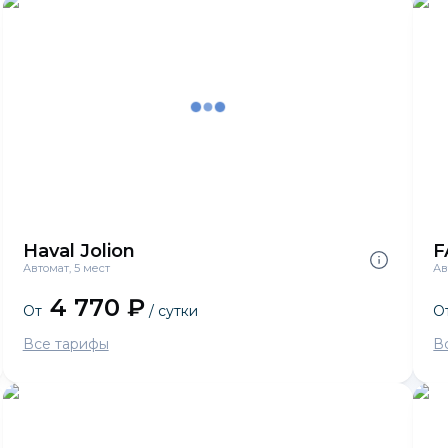
Haval Jolion
F
Автомат, 5 мест
Ав
4 770 ₽
От
/ сутки
О
Все тарифы
В