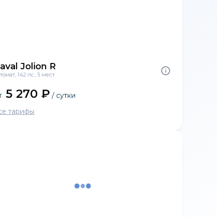
aval Jolion R
томат, 142 лс., 5 мест
5 270 ₽
т
/ сутки
се тарифы