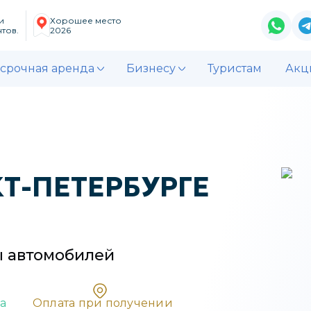
и
Хорошее место
тов.
2026
срочная аренда
Бизнесу
Туристам
Акц
Т-ПЕТЕРБУРГЕ
ы
автомобилей
а
Oплата при получении