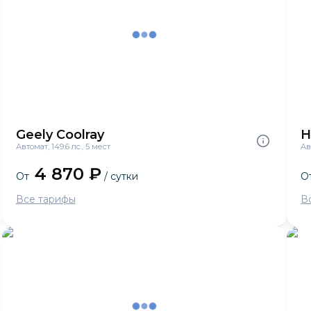
Geely Coolray
H
Автомат, 149.6 лс., 5 мест
Ав
4 870 ₽
От
/ сутки
О
Все тарифы
В