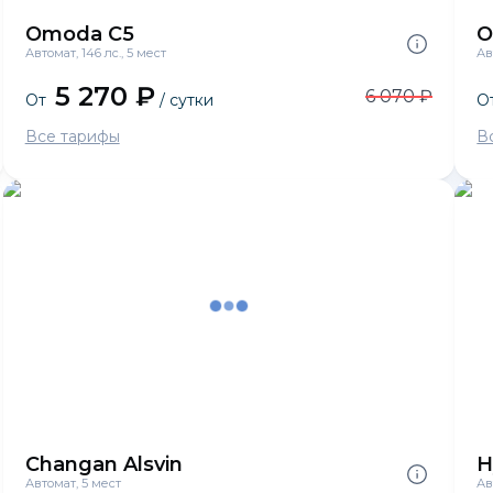
Omoda C5
O
Автомат, 146 лс., 5 мест
Ав
5 270 ₽
6 070 ₽
От
/ сутки
О
Все тарифы
В
Changan Alsvin
H
Автомат, 5 мест
Ав