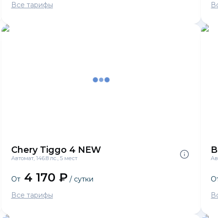
Все тарифы
В
Chery Tiggo 4 NEW
B
Автомат, 146.8 лс., 5 мест
Ав
4 170 ₽
От
/ сутки
О
Все тарифы
В