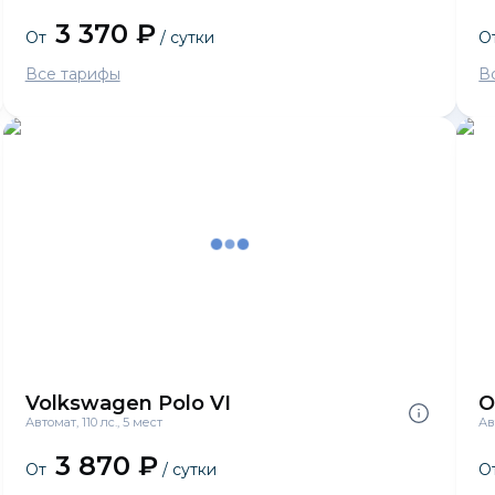
3 370 ₽
От
/ сутки
О
Все тарифы
В
Volkswagen Polo VI
O
Автомат, 110 лс., 5 мест
Ав
3 870 ₽
От
/ сутки
О