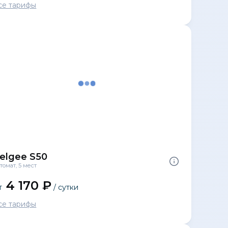
се тарифы
elgee S50
томат, 5 мест
4 170 ₽
т
/ сутки
се тарифы