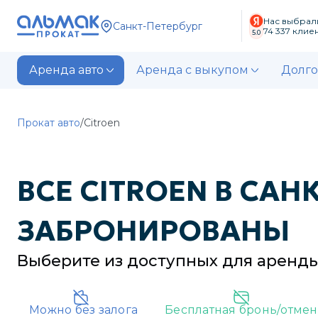
Нас выбрал
Санкт-Петербург
74 337
клиен
5.0
Аренда авто
Аренда с выкупом
Долго
Прокат авто
/
Citroen
ВСЕ
CITROEN
В
САНК
ЗАБРОНИРОВАНЫ
Выберите из доступных для аренд
Можно без залога
Бесплатная бронь/отмен