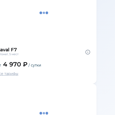
aval F7
томат, 5 мест
4 970 ₽
т
/ сутки
се тарифы