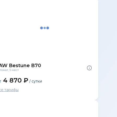
AW Bestune B70
томат, 5 мест
4 870 ₽
т
/ сутки
се тарифы