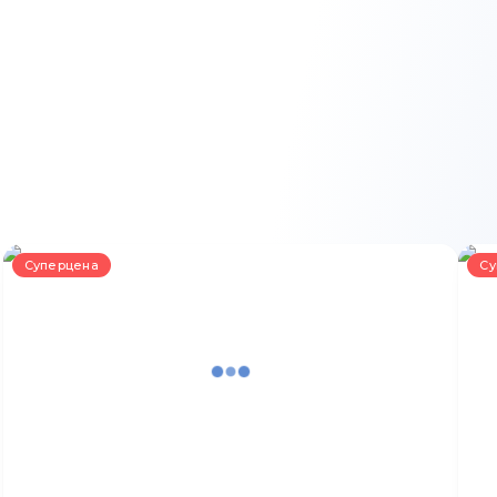
Суперцена
Су