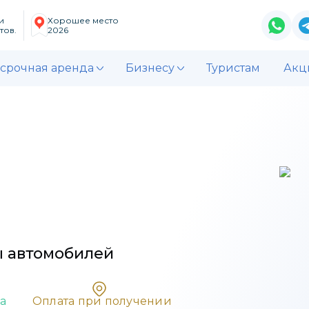
и
Хорошее место
тов.
2026
срочная аренда
Бизнесу
Туристам
Акц
ы
автомобилей
а
Oплата при получении