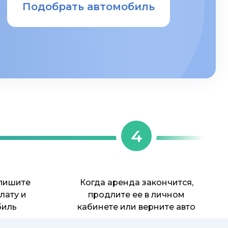
Подобрать автомобиль
4
дпишите
Когда аренда закончится,
лату и
продлите ее в личном
биль
кабинете или верните авто