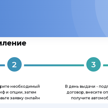
мление
2
3
рите необходимый
В день выдачи - по
иф и опции, затем
договор, внесите оп
вьте заявку онлайн
получите автомо