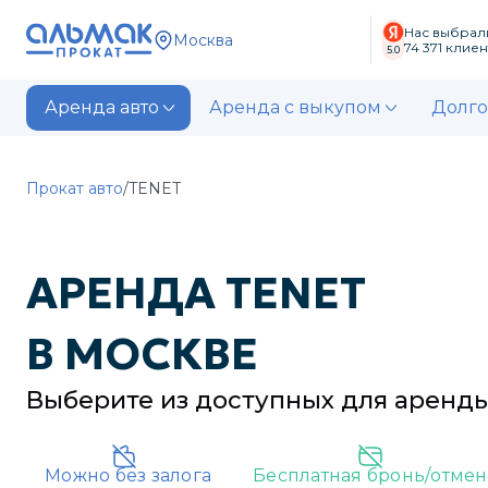
Нас выбрал
Москва
74 371
клиен
5.0
Аренда авто
Аренда с выкупом
Долго
Прокат авто
/
TENET
АРЕНДА
TENET
В
МОСКВЕ
Выберите из доступных для аренд
Можно без залога
Бесплатная бронь/отмен