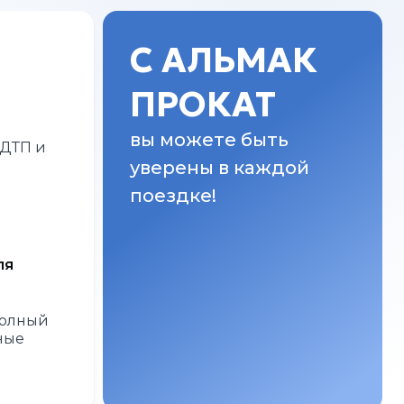
С АЛЬМАК
ПРОКАТ
вы можете быть
 ДТП и
уверены в каждой
поездке!
ля
полный
ные