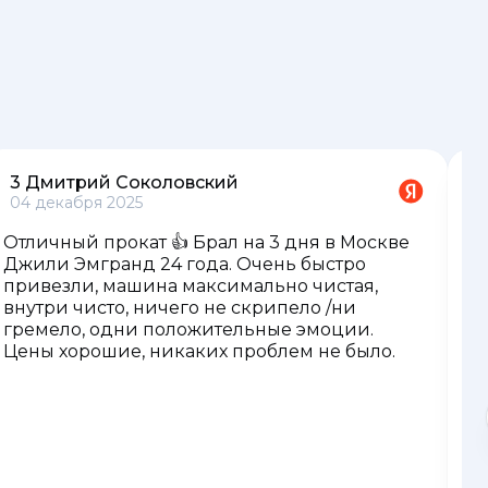
3 Дмитрий Соколовский
4
04 декабря 2025
2
Отличный прокат 👍 Брал на 3 дня в Москве
1
Джили Эмгранд 24 года. Очень быстро
к
привезли, машина максимально чистая,
т
внутри чисто, ничего не скрипело /ни
о
гремело, одни положительные эмоции.
е
Цены хорошие, никаких проблем не было.
о
в
Е
в
м
п
д