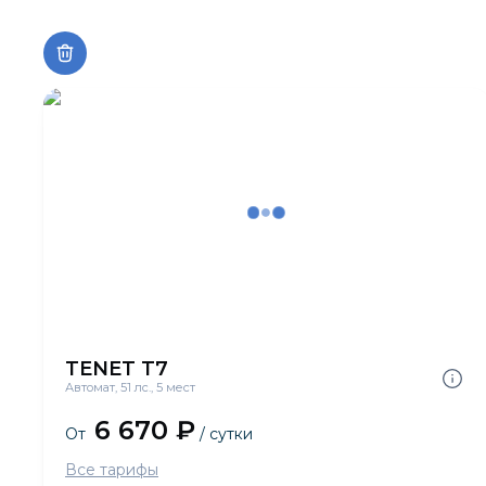
TENET T7
Автомат, 51 лс., 5 мест
6 670 ₽
От
/ сутки
Все тарифы