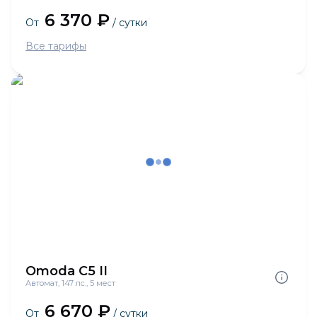
6 370 ₽
От
/ сутки
Все тарифы
Omoda C5 II
Автомат, 147 лс., 5 мест
6 670 ₽
От
/ сутки