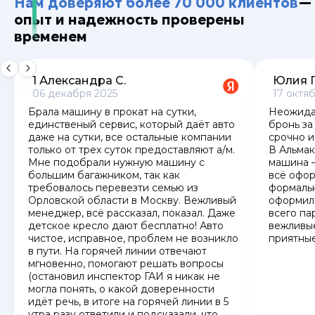
Нам доверяют более 70 000 клиентов
—
опыт и надежность проверены
временем
1 Александра С.
Юлия 
06 декабря 2025
17 октя
Брала машину в прокат на сутки,
Неожида
единственый сервис, который даёт авто
бронь за
даже на сутки, все остальные компании
срочно и
только от трех суток предоставляют а/м.
В Альма
Мне подобрали нужную машину с
машина —
большим багажником, так как
всё офор
требовалось перевезти семью из
формаль
Орловской области в Москву. Вежливый
оформила
менеджер, всё рассказал, показал. Даже
всего па
детское кресло дают бесплатно! Авто
вежливые
чистое, исправное, проблем не возникло
приятные
в пути. На горячей линии отвечают
мгновенно, помогают решать вопросы
(остановил инспектор ГАИ я никак не
могла понять, о какой доверенности
идёт речь, в итоге на горячей линии в 5
утра разу ответили и подсказали, что