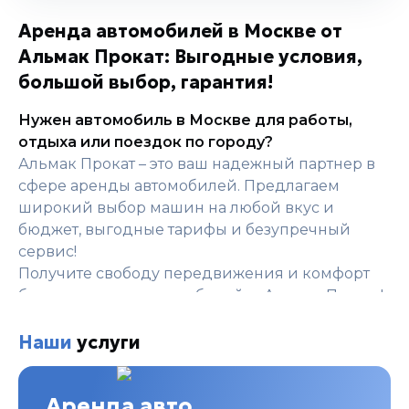
Аренда автомобилей в Москве от
Альмак Прокат: Выгодные условия,
большой выбор, гарантия!
Нужен автомобиль в Москве для работы,
отдыха или поездок по городу?
Альмак Прокат – это ваш надежный партнер в
сфере аренды автомобилей. Предлагаем
широкий выбор машин на любой вкус и
бюджет, выгодные тарифы и безупречный
сервис!
Получите свободу передвижения и комфорт
без лишних затрат – выбирайте Альмак Прокат!
Почему аренда авто с Альмак Прокат – это
правильный выбор?
Наши
услуги
• Низкие цены от 3270₽ в сутки:
Комфорт и
экономия – это реально!
Аренда авто
• Огромный выбор автомобилей:
В нашем