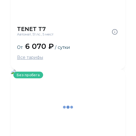
TENET T7
Автомат, 51 лс., 5 мест
6 070 ₽
От
/ сутки
Все тарифы
Без пробега